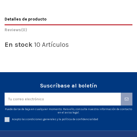
Detalles de producto
Reviews
(0)
En stock
10 Artículos
Suscríbase al boletín
Puede darse de baja en cualquier momento. Para ello, consulte nuestra información de contacto
en el aviso legal.
Acepto las condiciones generales y la política de confidencialidad