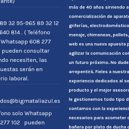
cante)
más de 40 años sirviendo a
comercialización de apara
89 32 95-965 89 32 12
griferías, electrodoméstico
640 814 . ( Teléfono
menaje, chimeneas, pellets, 
o Whatsapp 608 277
web es una nueva apuesta po
) pueden consultar
agilizar la comunicación co
do necesiten, las
un futuro próximo. No dude
uestas serán en
arrepentirá. Fieles a nuest
rio laboral.
experiencia dedicados al se
producto y el mejor asesor
le gestionemos todo tipo d
idos@bigmataliazul.es
contamos con la experienci
éfono solo Whatsapp
necesarios para acometer c
 277 102 pueden
bañera por plato de ducha 