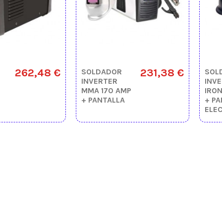
262,48 €
231,38 €
SOLDADOR
SOL
INVERTER
INV
MMA 170 AMP
IRO
+ PANTALLA
+ P
ELE