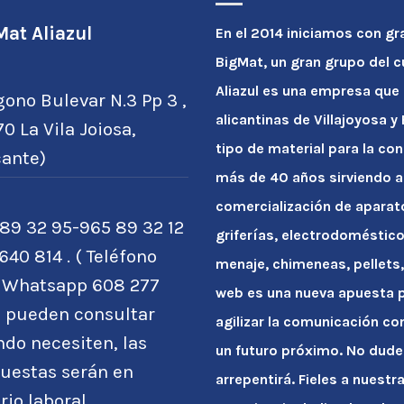
at Aliazul
En el 2014 iniciamos con gr
BigMat, un gran grupo del 
Aliazul es una empresa que
gono Bulevar N.3 Pp 3 ,
alicantinas de Villajoyosa 
0 La Vila Joiosa,
tipo de material para la con
cante)
más de 40 años sirviendo a
comercialización de apara
89 32 95-965 89 32 12
griferías, electrodoméstico
640 814 . ( Teléfono
menaje, chimeneas, pellets, 
o Whatsapp 608 277
web es una nueva apuesta po
) pueden consultar
agilizar la comunicación co
do necesiten, las
un futuro próximo. No dude
uestas serán en
arrepentirá. Fieles a nuest
rio laboral.