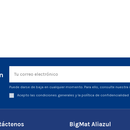
ín
Puede darse de baja en cualquier momento. Para ello, consulte nuestra i
Acepto las condiciones generales y la política de confidencialidad
táctenos
BigMat Aliazul