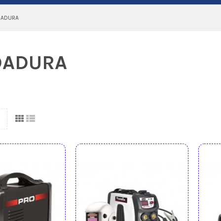
DADURA
DADURA