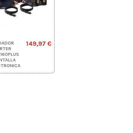
149,97 €
DADOR
ERTER
N160PLUS
ANTALLA
CTRONICA