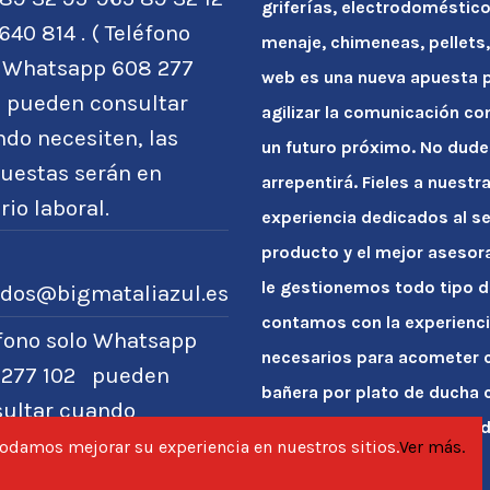
griferías, electrodoméstico
640 814 . ( Teléfono
menaje, chimeneas, pellets, 
o Whatsapp 608 277
web es una nueva apuesta po
) pueden consultar
agilizar la comunicación co
do necesiten, las
un futuro próximo. No dude
uestas serán en
arrepentirá. Fieles a nuest
rio laboral.
experiencia dedicados al se
producto y el mejor asesor
le gestionemos todo tipo d
idos@bigmataliazul.es
contamos con la experienci
éfono solo Whatsapp
necesarios para acometer c
 277 102 pueden
bañera por plato de ducha 
sultar cuando
entregarle la casa reformada
siten, las respuestas
 podamos mejorar su experiencia en nuestros sitios.
Ver más.
n en horario laboral.