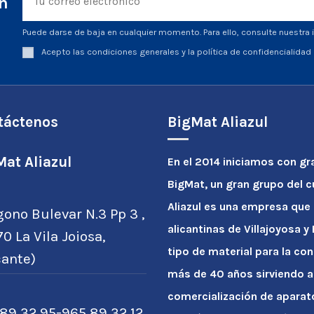
ín
Puede darse de baja en cualquier momento. Para ello, consulte nuestra i
Acepto las condiciones generales y la política de confidencialidad
táctenos
BigMat Aliazul
at Aliazul
En el 2014 iniciamos con gr
BigMat, un gran grupo del 
Aliazul es una empresa que
gono Bulevar N.3 Pp 3 ,
alicantinas de Villajoyosa 
0 La Vila Joiosa,
tipo de material para la con
cante)
más de 40 años sirviendo a
comercialización de apara
89 32 95-965 89 32 12