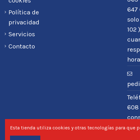
cookies
647 
Política de
sol
privacidad
102 
Servicios
cuan
Contacto
resp
hora
ped
Tel
608
con
nece
Esta tienda utiliza cookies y otras tecnologías para que
será