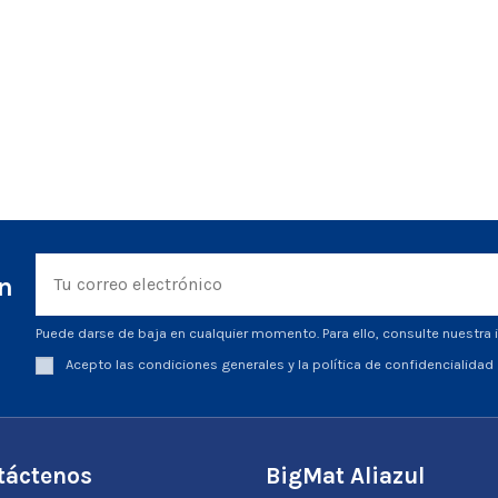
ín
Puede darse de baja en cualquier momento. Para ello, consulte nuestra i
Acepto las condiciones generales y la política de confidencialidad
táctenos
BigMat Aliazul