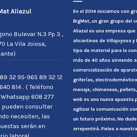
at Aliazul
En el 2014 iniciamos con gr
BigMat, un gran grupo del 
Aliazul es una empresa que
gono Bulevar N.3 Pp 3 ,
alicantinas de Villajoyosa 
0 La Vila Joiosa,
tipo de material para la con
cante)
más de 40 años sirviendo a
comercialización de apara
89 32 95-965 89 32 12
griferías, electrodoméstico
640 814 . ( Teléfono
menaje, chimeneas, pellets, 
o Whatsapp 608 277
web es una nueva apuesta po
) pueden consultar
agilizar la comunicación co
do necesiten, las
un futuro próximo. No dude
uestas serán en
arrepentirá. Fieles a nuest
rio laboral.