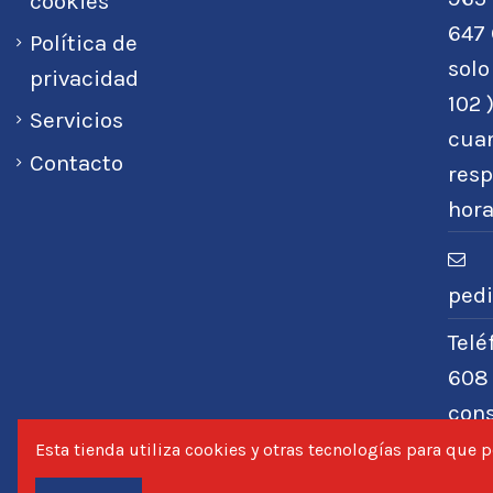
cookies
647 
Política de
sol
privacidad
102 
Servicios
cuan
Contacto
resp
hora
ped
Tel
608
con
nece
Esta tienda utiliza cookies y otras tecnologías para que
será