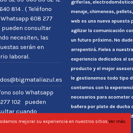
griferías, electrodoméstico
640 814 . ( Teléfono
menaje, chimeneas, pellets, 
o Whatsapp 608 277
web es una nueva apuesta po
) pueden consultar
agilizar la comunicación co
do necesiten, las
un futuro próximo. No dude
uestas serán en
arrepentirá. Fieles a nuest
rio laboral.
experiencia dedicados al se
producto y el mejor asesor
le gestionemos todo tipo d
idos@bigmataliazul.es
contamos con la experienci
éfono solo Whatsapp
necesarios para acometer c
 277 102 pueden
bañera por plato de ducha 
sultar cuando
entregarle la casa reformada
siten, las respuestas
 podamos mejorar su experiencia en nuestros sitios.
Ver más.
n en horario laboral.