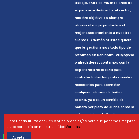
trabajo, fruto de muchos años de
experiencia dedicados al sector,
nuestro objetivo es siempre
ofrecer el mejor producto y el
mejor asesoramiento a nuestros
clientes. Además si usted quiere
que le gestionemos todo tipo de
reformas en Benidorm, Villajoyosa
o alrededores, contamos con la
experiencia necesaria para
contratar todos los profesionales
necesarios para acometer
cualquier reforma de baño o
cocina, ya sea un cambio de
bañera por plato de ducha como la
reforma integral. Gestionamos
Esta tienda utiliza cookies y otras tecnologías para que podamos mejorar
todo hasta entregarle la casa
su experiencia en nuestros sitios.
Ver más.
reformada, limpia para entrar a
disfrutarla.
Aceptar