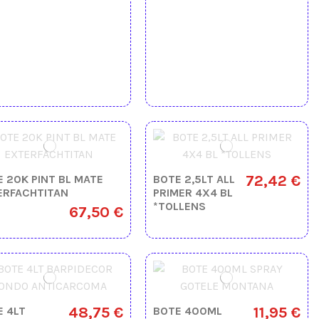
72,42 €
 20K PINT BL MATE
BOTE 2,5LT ALL
ERFACHTITAN
PRIMER 4X4 BL
*TOLLENS
67,50 €
48,75 €
11,95 €
E 4LT
BOTE 400ML