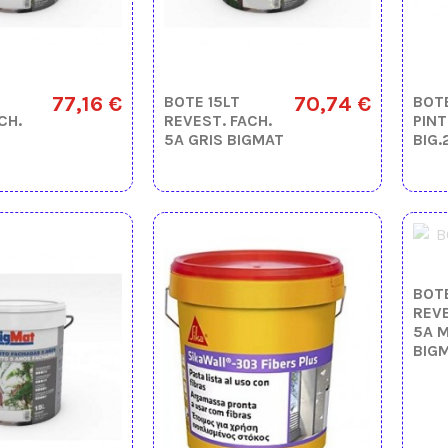
77,16 €
70,74 €
BOTE 15LT
BOTE
CH.
REVEST. FACH.
PINT
5A GRIS BIGMAT
BIG.
BOTE
REVE
5A M
BIG