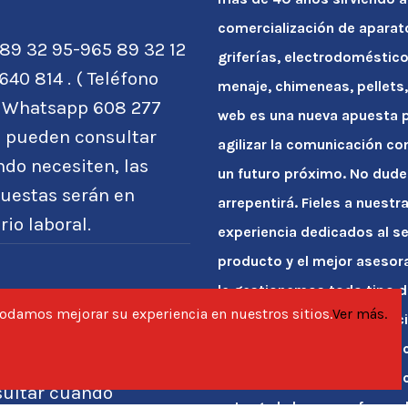
comercialización de apara
89 32 95-965 89 32 12
griferías, electrodoméstico
640 814 . ( Teléfono
menaje, chimeneas, pellets, 
o Whatsapp 608 277
web es una nueva apuesta po
) pueden consultar
agilizar la comunicación co
do necesiten, las
un futuro próximo. No dude
uestas serán en
arrepentirá. Fieles a nuest
rio laboral.
experiencia dedicados al se
producto y el mejor asesor
le gestionemos todo tipo d
idos@bigmataliazul.es
 podamos mejorar su experiencia en nuestros sitios.
Ver más.
contamos con la experienci
éfono solo Whatsapp
necesarios para acometer c
 277 102 pueden
bañera por plato de ducha 
sultar cuando
entregarle la casa reformada