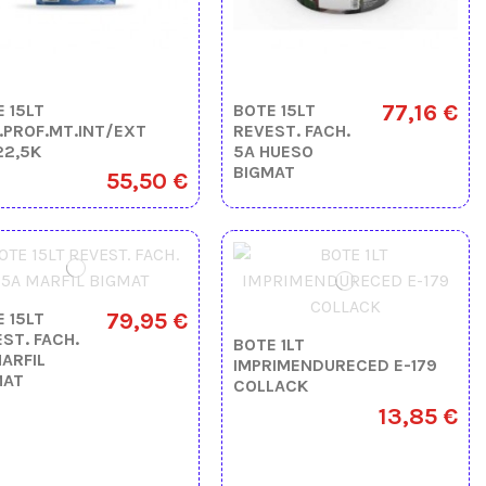
77,16 €
 15LT
BOTE 15LT
.PROF.MT.INT/EXT
REVEST. FACH.
22,5K
5A HUESO
BIGMAT
55,50 €
79,95 €
 15LT
ST. FACH.
BOTE 1LT
ARFIL
IMPRIMENDURECED E-179
MAT
COLLACK
13,85 €