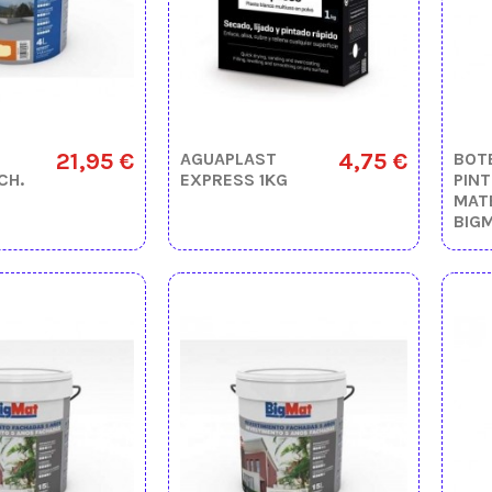
21,95 €
4,75 €
AGUAPLAST
BOT
CH.
EXPRESS 1KG
PINT
MAT
BIG