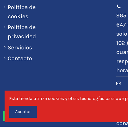
Política de
965 
cookies
647 
Política de
sol
privacidad
102 
Servicios
cuan
Contacto
resp
hora
ped
Esta tienda utiliza cookies y otras tecnologías para que
Tel
Aceptar
608
con