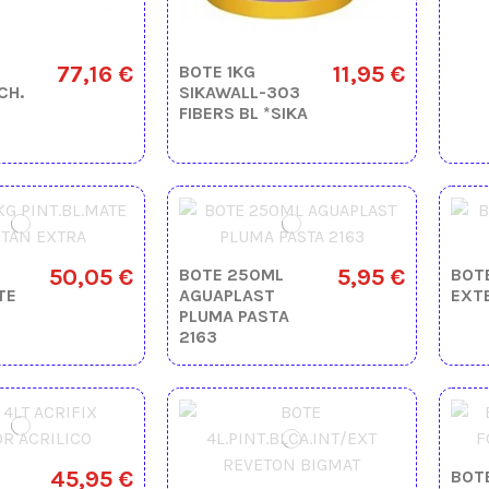
77,16 €
11,95 €
BOTE 1KG
CH.
SIKAWALL-303
FIBERS BL *SIKA
50,05 €
5,95 €
BOTE 250ML
BOTE
TE
AGUAPLAST
EXT
PLUMA PASTA
2163
45,95 €
BOT