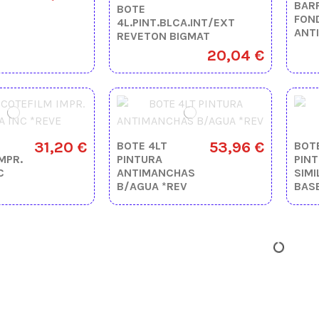
BAR
BOTE
FON
4L.PINT.BLCA.INT/EXT
ANT
REVETON BIGMAT
20,04 €
31,20 €
53,96 €
BOTE 4LT
BOT
MPR.
PINTURA
PINT
C
ANTIMANCHAS
SIMI
B/AGUA *REV
BAS