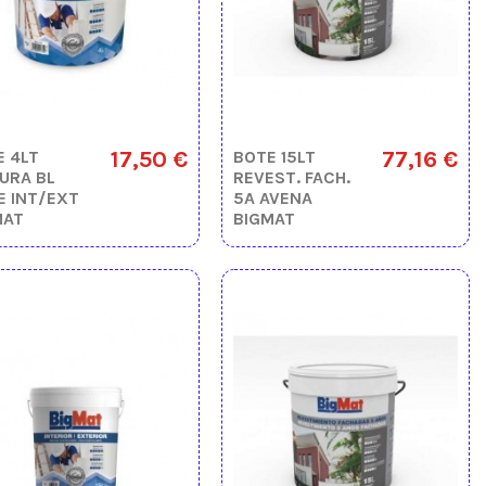
17,50 €
77,16 €
E 4LT
BOTE 15LT
URA BL
REVEST. FACH.
E INT/EXT
5A AVENA
MAT
BIGMAT