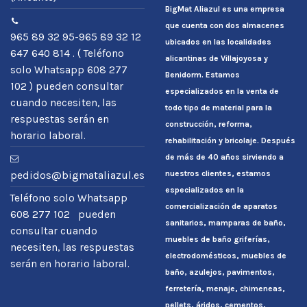
BigMat Aliazul es una empresa
que cuenta con dos almacenes
965 89 32 95-965 89 32 12
ubicados en las localidades
647 640 814 . ( Teléfono
alicantinas de Villajoyosa y
solo Whatsapp 608 277
Benidorm. Estamos
102 ) pueden consultar
especializados en la venta de
cuando necesiten, las
todo tipo de material para la
respuestas serán en
construcción, reforma,
horario laboral.
rehabilitación y bricolaje. Después
de más de 40 años sirviendo a
nuestros clientes, estamos
pedidos@bigmataliazul.es
especializados en la
Teléfono solo Whatsapp
comercialización de aparatos
608 277 102 pueden
sanitarios, mamparas de baño,
consultar cuando
muebles de baño griferías,
necesiten, las respuestas
electrodomésticos, muebles de
serán en horario laboral.
baño, azulejos, pavimentos,
ferretería, menaje, chimeneas,
pellets, áridos, cementos,