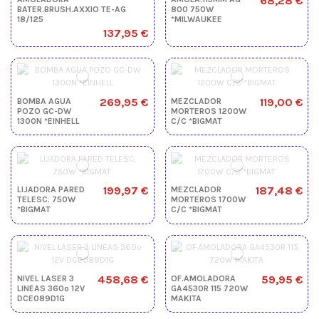
68,28 €
BATER.BRUSH.AXXIO TE-AG
800 750W
18/125
*MILWAUKEE
137,95 €
269,95 €
119,00 €
BOMBA AGUA
MEZCLADOR
POZO GC-DW
MORTEROS 1200W
1300N *EINHELL
C/C *BIGMAT
199,97 €
187,48 €
LIJADORA PARED
MEZCLADOR
TELESC. 750W
MORTEROS 1700W
*BIGMAT
C/C *BIGMAT
458,68 €
59,95 €
NIVEL LASER 3
OF.AMOLADORA
LINEAS 360º 12V
GA4530R 115 720W
DCE089D1G
MAKITA