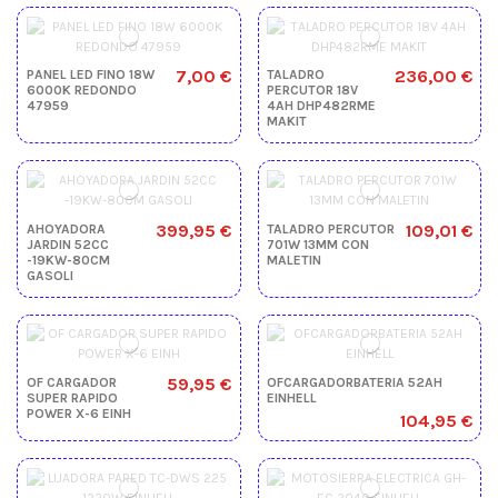
7,00 €
236,00 €
PANEL LED FINO 18W
TALADRO
6000K REDONDO
PERCUTOR 18V
47959
4AH DHP482RME
MAKIT
399,95 €
109,01 €
AHOYADORA
TALADRO PERCUTOR
JARDIN 52CC
701W 13MM CON
-19KW-80CM
MALETIN
GASOLI
59,95 €
OF CARGADOR
OFCARGADORBATERIA 52AH
SUPER RAPIDO
EINHELL
POWER X-6 EINH
104,95 €