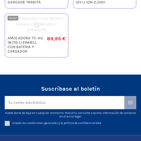
GA9020R *MAKITA
12V LI ION 2,0AH
Nuevo
89,95 €
AMOLADORA TC-AG
18/115 LI EINHELL
CON BATERIA Y
CARGADOR
Suscríbase al boletín
Puede darse de baja en cualquier momento. Para ello, consulte nuestra información de contacto
en el aviso legal.
Acepto las condiciones generales y la política de confidencialidad