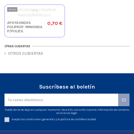
Nuevo
0,70 €
APOYAONDAS
POLIPROP. MINIONDA
P/POLIES.
OTRAS CUBIERTAS
OTROS CUBIERTAS
Suscríbase al boletín
Puede darse de baja en cualquier momento. Para ello, consulte nuestra información de contacto
en el aviso legal.
Acepto las condiciones generales y la política de confidencialidad