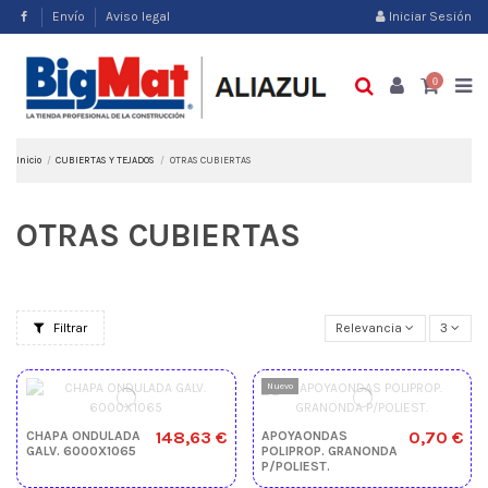
Envío
Aviso legal
Iniciar Sesión
0
Inicio
CUBIERTAS Y TEJADOS
OTRAS CUBIERTAS
OTRAS CUBIERTAS
Filtrar
Relevancia
3
Nuevo
148,63 €
0,70 €
CHAPA ONDULADA
APOYAONDAS
GALV. 6000X1065
POLIPROP. GRANONDA
P/POLIEST.