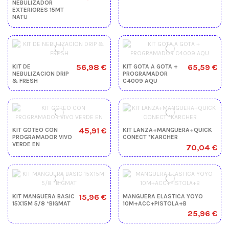
NEBULIZADOR
EXTERIORES 15MT
NATU
56,98 €
65,59 €
KIT DE
KIT GOTA A GOTA +
NEBULIZACION DRIP
PROGRAMADOR
& FRESH
C4009 AQU
45,91 €
KIT GOTEO CON
KIT LANZA+MANGUERA+QUICK
PROGRAMADOR VIVO
CONECT *KARCHER
VERDE EN
70,04 €
15,96 €
KIT MANGUERA BASIC
MANGUERA ELASTICA YOYO
15X15M 5/8 *BIGMAT
10M+ACC+PISTOLA+B
25,96 €