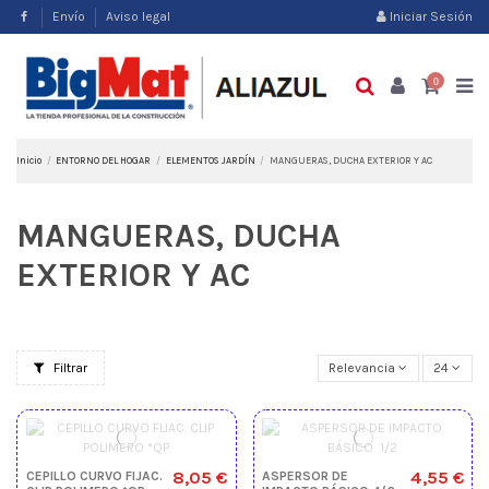
Envío
Aviso legal
Iniciar Sesión
0
Inicio
ENTORNO DEL HOGAR
ELEMENTOS JARDÍN
MANGUERAS, DUCHA EXTERIOR Y AC
MANGUERAS, DUCHA
EXTERIOR Y AC
Filtrar
Relevancia
24
8,05 €
4,55 €
CEPILLO CURVO FIJAC.
ASPERSOR DE