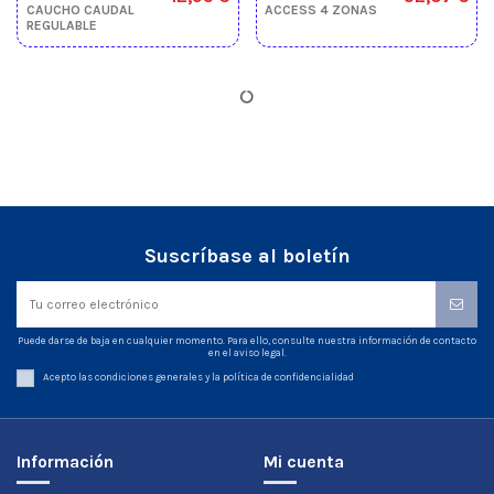
CAUCHO CAUDAL
ACCESS 4 ZONAS
REGULABLE
Suscríbase al boletín
Puede darse de baja en cualquier momento. Para ello, consulte nuestra información de contacto
en el aviso legal.
Acepto las condiciones generales y la política de confidencialidad
Información
Mi cuenta