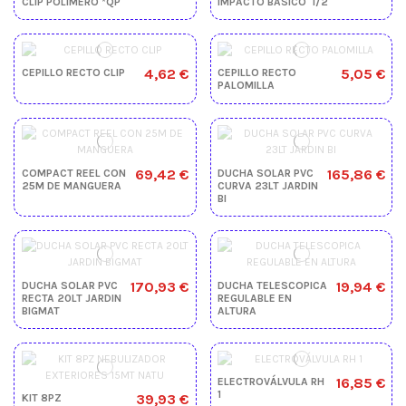
CLIP POLIMERO *QP
IMPACTO BÁSICO  1/2
4,62 €
5,05 €
CEPILLO RECTO CLIP
CEPILLO RECTO
PALOMILLA
69,42 €
165,86 €
COMPACT REEL CON
DUCHA SOLAR PVC
25M DE MANGUERA
CURVA 23LT JARDIN
BI
170,93 €
19,94 €
DUCHA SOLAR PVC
DUCHA TELESCOPICA
RECTA 20LT JARDIN
REGULABLE EN
BIGMAT
ALTURA
16,85 €
ELECTROVÁLVULA RH
1
39,93 €
KIT 8PZ