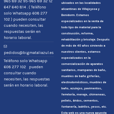
965 89 32 95-965 89 32 12
ubicados en las localidades
647 640 814 . ( Teléfono
alicantinas de Villajoyosa y
solo Whatsapp 608 277
Benidorm. Estamos
102 ) pueden consultar
especializados en la venta de
cuando necesiten, las
todo tipo de material para la
respuestas serán en
construcción, reforma,
horario laboral.
rehabilitación y bricolaje. Después
de más de 40 años sirviendo a
nuestros clientes, estamos
pedidos@bigmataliazul.es
especializados en la
Teléfono solo Whatsapp
comercialización de aparatos
608 277 102 pueden
sanitarios, mamparas de baño,
consultar cuando
muebles de baño griferías,
necesiten, las respuestas
electrodomésticos, muebles de
serán en horario laboral.
baño, azulejos, pavimentos,
ferretería, menaje, chimeneas,
pellets, áridos, cementos,
fontanería, ladrillos, yesos, etc.
Esta web es una nueva apuesta