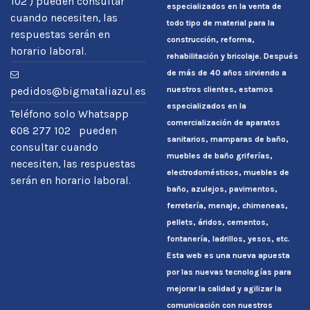
102 ) pueden consultar
especializados en la venta de
cuando necesiten, las
todo tipo de material para la
respuestas serán en
construcción, reforma,
horario laboral.
rehabilitación y bricolaje. Después
de más de 40 años sirviendo a
nuestros clientes, estamos
pedidos@bigmataliazul.es
especializados en la
Teléfono solo Whatsapp
comercialización de aparatos
608 277 102 pueden
sanitarios, mamparas de baño,
consultar cuando
muebles de baño griferías,
necesiten, las respuestas
electrodomésticos, muebles de
serán en horario laboral.
baño, azulejos, pavimentos,
ferretería, menaje, chimeneas,
pellets, áridos, cementos,
fontanería, ladrillos, yesos, etc.
Esta web es una nueva apuesta
por las nuevas tecnologías para
mejorar la calidad y agilizar la
comunicación con nuestros