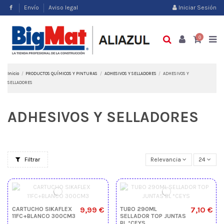
Envío
Aviso legal
Iniciar Sesión
0
Inicio
PRODUCTOS QUÍMICOS Y PINTURAS
ADHESIVOS Y SELLADORES
ADHESIVOS Y
SELLADORES
ADHESIVOS Y SELLADORES
Filtrar
Relevancia
24
9,99 €
7,10 €
CARTUCHO SIKAFLEX
TUBO 290ML
11FC+BLANCO 300CM3
SELLADOR TOP JUNTAS
BL *CEYS