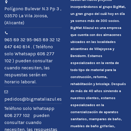
incorporándonos al grupo BigMat,
Polígono Bulevar N.3 Pp 3 ,
un gran grupo del cuál hoy en día
03570 La Vila Joiosa,
ya somos más de 300 socios.
(Alicante)
BigMat Aliazul es una empresa
que cuenta con dos almacenes
965 89 32 95-965 89 32 12
ubicados en las localidades
647 640 814 . ( Teléfono
alicantinas de Villajoyosa y
solo Whatsapp 608 277
Benidorm. Estamos
102 ) pueden consultar
especializados en la venta de
cuando necesiten, las
todo tipo de material para la
respuestas serán en
construcción, reforma,
horario laboral.
rehabilitación y bricolaje. Después
de más de 40 años sirviendo a
nuestros clientes, estamos
pedidos@bigmataliazul.es
especializados en la
Teléfono solo Whatsapp
comercialización de aparatos
608 277 102 pueden
sanitarios, mamparas de baño,
consultar cuando
muebles de baño griferías,
necesiten, las respuestas