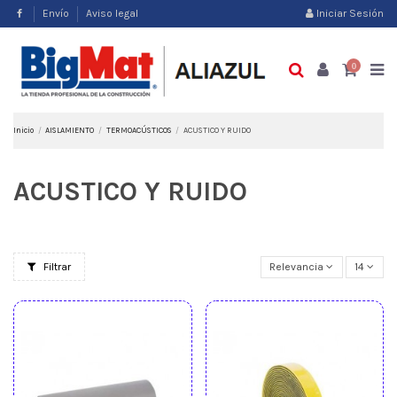
Envío
Aviso legal
Iniciar Sesión
0
Inicio
AISLAMIENTO
TERMOACÚSTICOS
ACUSTICO Y RUIDO
ACUSTICO Y RUIDO
Filtrar
Relevancia
14