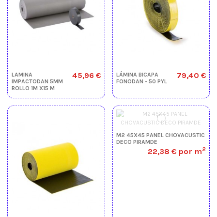
45,96 €
79,40 €
LAMINA
LÁMINA BICAPA
IMPACTODAN 5MM
FONODAN - 50 PYL
ROLLO 1M X15 M
M2 45X45 PANEL CHOVACUSTIC
DECO PIRAMDE
2
22,38 €
por m