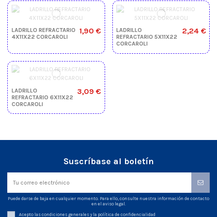
1,90 €
2,24 €
LADRILLO REFRACTARIO
LADRILLO
4X11X22 CORCAROLI
REFRACTARIO 5X11X22
CORCAROLI
3,09 €
LADRILLO
REFRACTARIO 6X11X22
CORCAROLI
Suscríbase al boletín
Puede darse de baja en cualquier momento. Para ello, consulte nuestra información de contacto
en el aviso legal.
Acepto las condiciones generales y la política de confidencialidad