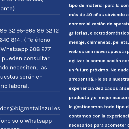
tipo de material para la con
cante)
más de 40 años sirviendo a
comercialización de apara
89 32 95-965 89 32 12
griferías, electrodoméstico
640 814 . ( Teléfono
menaje, chimeneas, pellets, 
o Whatsapp 608 277
web es una nueva apuesta po
) pueden consultar
agilizar la comunicación co
do necesiten, las
un futuro próximo. No dude
uestas serán en
arrepentirá. Fieles a nuest
rio laboral.
experiencia dedicados al se
producto y el mejor asesor
le gestionemos todo tipo d
idos@bigmataliazul.es
contamos con la experienci
éfono solo Whatsapp
necesarios para acometer c