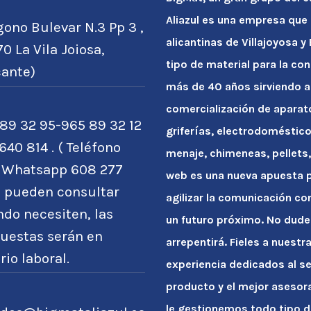
Aliazul es una empresa que
gono Bulevar N.3 Pp 3 ,
alicantinas de Villajoyosa 
0 La Vila Joiosa,
tipo de material para la con
cante)
más de 40 años sirviendo a
comercialización de apara
89 32 95-965 89 32 12
griferías, electrodoméstico
640 814 . ( Teléfono
menaje, chimeneas, pellets, 
o Whatsapp 608 277
web es una nueva apuesta po
) pueden consultar
agilizar la comunicación co
do necesiten, las
un futuro próximo. No dude
uestas serán en
arrepentirá. Fieles a nuest
rio laboral.
experiencia dedicados al se
producto y el mejor asesor
le gestionemos todo tipo d