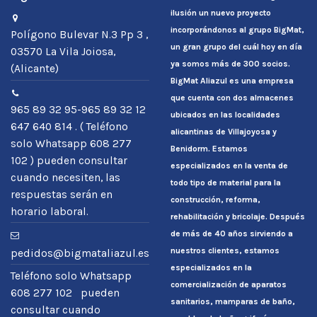
ilusión un nuevo proyecto
incorporándonos al grupo BigMat,
Polígono Bulevar N.3 Pp 3 ,
un gran grupo del cuál hoy en día
03570 La Vila Joiosa,
ya somos más de 300 socios.
(Alicante)
BigMat Aliazul es una empresa
que cuenta con dos almacenes
965 89 32 95-965 89 32 12
ubicados en las localidades
647 640 814 . ( Teléfono
alicantinas de Villajoyosa y
solo Whatsapp 608 277
Benidorm. Estamos
102 ) pueden consultar
especializados en la venta de
cuando necesiten, las
todo tipo de material para la
respuestas serán en
construcción, reforma,
horario laboral.
rehabilitación y bricolaje. Después
de más de 40 años sirviendo a
nuestros clientes, estamos
pedidos@bigmataliazul.es
especializados en la
Teléfono solo Whatsapp
comercialización de aparatos
608 277 102 pueden
sanitarios, mamparas de baño,
consultar cuando