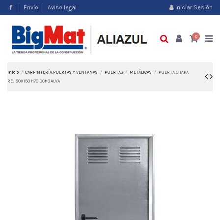
Envío
Aviso legal
Iniciar Sesión
0
Inicio
CARPINTERÍA,PUERTAS Y VENTANAS
PUERTAS
METÁLICAS
PUERTA CHAPA
REJ 80X150 H70 DCHGALVA