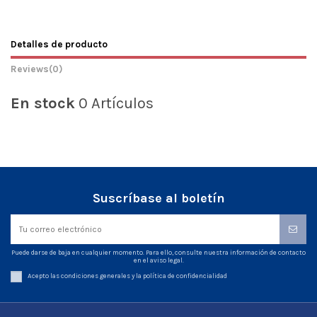
Detalles de producto
Reviews
(0)
En stock
0 Artículos
Suscríbase al boletín
Puede darse de baja en cualquier momento. Para ello, consulte nuestra información de contacto
en el aviso legal.
Acepto las condiciones generales y la política de confidencialidad