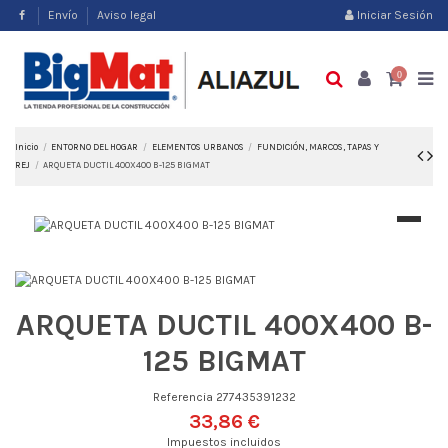
Envío
Aviso legal
Iniciar Sesión
0
Inicio
ENTORNO DEL HOGAR
ELEMENTOS URBANOS
FUNDICIÓN, MARCOS, TAPAS Y
REJ
ARQUETA DUCTIL 400X400 B-125 BIGMAT
ARQUETA DUCTIL 400X400 B-
125 BIGMAT
Referencia
277435391232
33,86 €
Impuestos incluidos