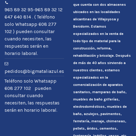
que cuenta con dos almacenes
965 89 32 95-965 89 32 12
ubicados en las localidades
647 640 814 . ( Teléfono
alicantinas de Villajoyosa y
solo Whatsapp 608 277
Benidorm. Estamos
102 ) pueden consultar
especializados en la venta de
cuando necesiten, las
todo tipo de material para la
respuestas serán en
construcción, reforma,
horario laboral.
rehabilitación y bricolaje. Después
de más de 40 años sirviendo a
nuestros clientes, estamos
pedidos@bigmataliazul.es
especializados en la
Teléfono solo Whatsapp
comercialización de aparatos
608 277 102 pueden
sanitarios, mamparas de baño,
consultar cuando
muebles de baño griferías,
necesiten, las respuestas
electrodomésticos, muebles de
serán en horario laboral.
baño, azulejos, pavimentos,
ferretería, menaje, chimeneas,
pellets, áridos, cementos,
fontanería, ladrillos, yesos, etc.