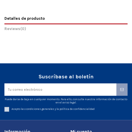
Detalles de producto
Reviews
(0)
Suscríbase al boletín
Puede darse de baja en cualquier momento. Para ello, consulte nuestra información de contacto
en el aviso legal.
Acepto las condiciones generales y la política de confidencialidad
Información
Mi cuenta