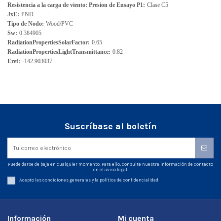
Resistencia a la carga de viento: Presion de Ensayo P1:
Clase C5
JxE:
PND
Tipo de Nodo:
Wood/PVC
Sw:
0.384905
RadiationPropertiesSolarFactor:
0.65
RadiationPropertiesLightTransmittance:
0.82
Eref:
-142.903037
Suscríbase al boletín
Puede darse de baja en cualquier momento. Para ello, consulte nuestra información de contacto
en el aviso legal.
Acepto las condiciones generales y la política de confidencialidad
Información
Mi cuenta