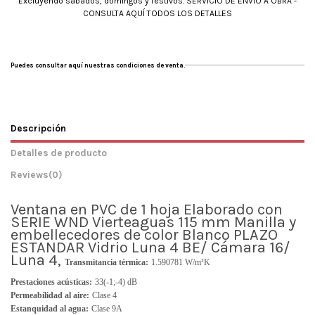
Excluyendo sábados, domingos y festivos. SERVICIO DE ENVÍO A OBRA -
CONSULTA AQUÍ TODOS LOS DETALLES
Puedes consultar aquí nuestras condiciones de venta.
Descripción
Detalles de producto
Reviews
(0)
Ventana en PVC de 1 hoja Elaborado con
SERIE WND Vierteaguas 115 mm Manilla y
embellecedores de color Blanco PLAZO
ESTANDAR Vidrio Luna 4 BE/ Cámara 16/
Luna 4,
Transmitancia térmica:
1.590781 W/m²K
Prestaciones acústicas:
33(-1;-4) dB
Permeabilidad al aire:
Clase 4
Estanquidad al agua:
Clase 9A