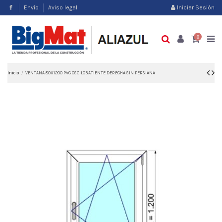
Envío
Aviso legal
Iniciar Sesión
0
Inicio
VENTANA 80X1200 PVC OSCILOBATIENTE DERECHA SIN PERSIANA