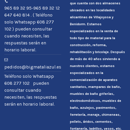
que cuenta con dos almacenes
965 89 32 95-965 89 32 12
ubicados en las localidades
647 640 814 . ( Teléfono
alicantinas de Villajoyosa y
solo Whatsapp 608 277
Benidorm. Estamos
102 ) pueden consultar
especializados en la venta de
cuando necesiten, las
todo tipo de material para la
respuestas serán en
construcción, reforma,
horario laboral.
rehabilitación y bricolaje. Después
de más de 40 años sirviendo a
nuestros clientes, estamos
pedidos@bigmataliazul.es
especializados en la
Teléfono solo Whatsapp
comercialización de aparatos
608 277 102 pueden
sanitarios, mamparas de baño,
consultar cuando
muebles de baño griferías,
necesiten, las respuestas
electrodomésticos, muebles de
serán en horario laboral.
baño, azulejos, pavimentos,
ferretería, menaje, chimeneas,
pellets, áridos, cementos,
fontanería, ladrillos, yesos, etc.