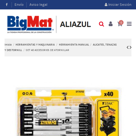
Envío
Aviso legal
Iniciar Sesión
0
Inicio
HERRAMIENTAS Y MAQUINARIA
HERRAMIENTA MANUAL
ALICATES, TENAZAS
Y DESTORNILL
SET 40 ACCESORIOS DE ATORNILLAR