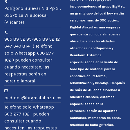
incorporándonos al grupo BigMat,
Polígono Bulevar N.3 Pp 3 ,
un gran grupo del cuál hoy en día
03570 La Vila Joiosa,
ya somos más de 300 socios.
(Alicante)
BigMat Aliazul es una empresa
que cuenta con dos almacenes
965 89 32 95-965 89 32 12
ubicados en las localidades
647 640 814 . ( Teléfono
alicantinas de Villajoyosa y
solo Whatsapp 608 277
Benidorm. Estamos
102 ) pueden consultar
especializados en la venta de
cuando necesiten, las
todo tipo de material para la
respuestas serán en
construcción, reforma,
horario laboral.
rehabilitación y bricolaje. Después
de más de 40 años sirviendo a
nuestros clientes, estamos
pedidos@bigmataliazul.es
especializados en la
Teléfono solo Whatsapp
comercialización de aparatos
608 277 102 pueden
sanitarios, mamparas de baño,
consultar cuando
muebles de baño griferías,
necesiten, las respuestas