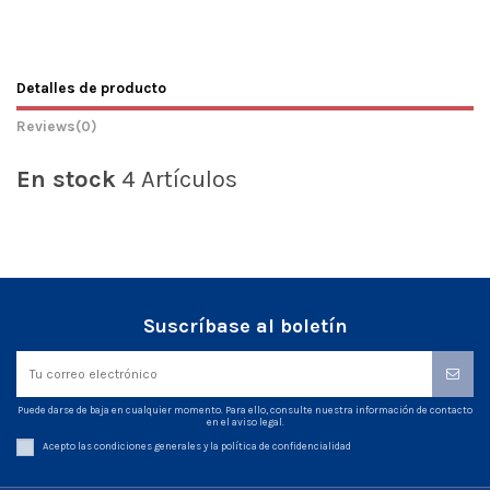
Detalles de producto
Reviews
(0)
En stock
4 Artículos
Suscríbase al boletín
Puede darse de baja en cualquier momento. Para ello, consulte nuestra información de contacto
en el aviso legal.
Acepto las condiciones generales y la política de confidencialidad