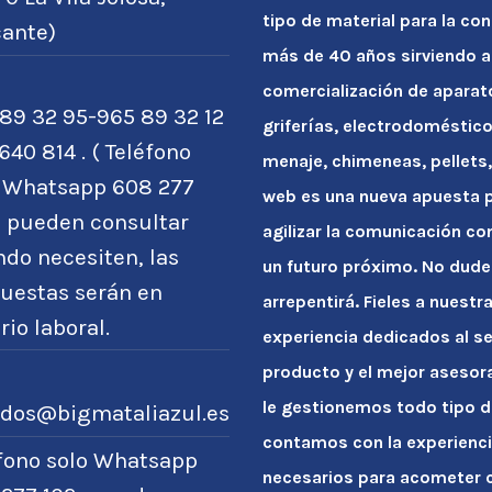
tipo de material para la con
cante)
más de 40 años sirviendo a
comercialización de apara
89 32 95-965 89 32 12
griferías, electrodoméstico
640 814 . ( Teléfono
menaje, chimeneas, pellets, 
o Whatsapp 608 277
web es una nueva apuesta po
) pueden consultar
agilizar la comunicación co
do necesiten, las
un futuro próximo. No dude
uestas serán en
arrepentirá. Fieles a nuest
rio laboral.
experiencia dedicados al se
producto y el mejor asesor
le gestionemos todo tipo d
idos@bigmataliazul.es
contamos con la experienci
éfono solo Whatsapp
necesarios para acometer c